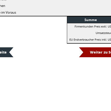
hen
e im Voraus
Summe
Firmenkunden Preis exkl. US
Umsatzsteu
EU Endverbraucher Preis inkl. US
eite
Weiter zu S