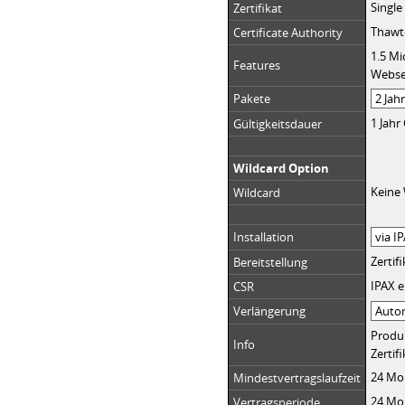
Single
Zertifikat
Thawte
Certificate Authority
1.5 Mi
Features
Webse
Pakete
1 Jahr
Gültigkeitsdauer
Wildcard Option
Keine
Wildcard
Installation
Zertif
Bereitstellung
IPAX e
CSR
Verlängerung
Produk
Info
Zertif
24 Mo
Mindestvertragslaufzeit
24 Mo
Vertragsperiode