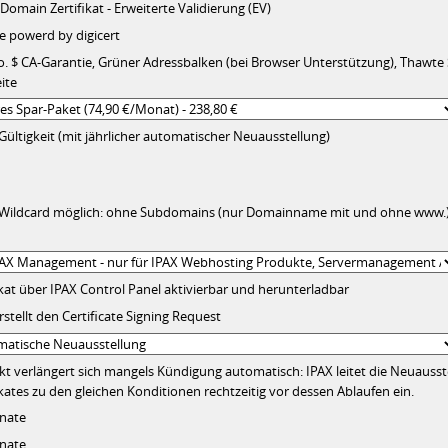
 Domain Zertifikat - Erweiterte Validierung (EV)
 powerd by digicert
o. $ CA-Garantie, Grüner Adressbalken (bei Browser Unterstützung), Thawte S
ite
 Gültigkeit (mit jährlicher automatischer Neuausstellung)
 Wildcard möglich: ohne Subdomains (nur Domainname mit und ohne www.
ikat über IPAX Control Panel aktivierbar und herunterladbar
rstellt den Certificate Signing Request
t verlängert sich mangels Kündigung automatisch: IPAX leitet die Neuausst
ikates zu den gleichen Konditionen rechtzeitig vor dessen Ablaufen ein.
nate
nate