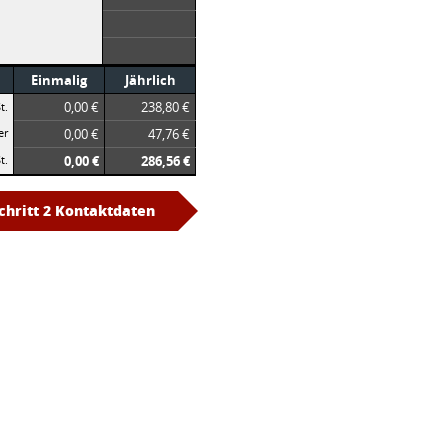
Einmalig
Jährlich
0,00 €
238,80 €
t.
er
0,00 €
47,76 €
t.
0,00 €
286,56 €
chritt 2 Kontaktdaten