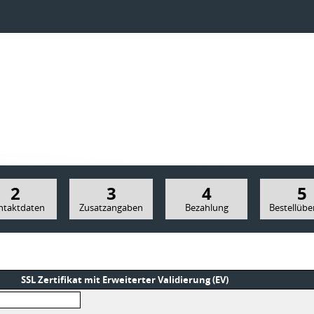
2
3
4
5
ntaktdaten
Zusatzangaben
Bezahlung
Bestellübe
SSL Zertifikat mit Erweiterter Validierung (EV)